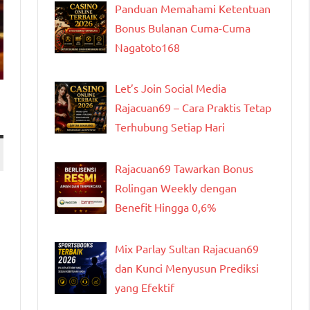
Panduan Memahami Ketentuan
Bonus Bulanan Cuma-Cuma
Nagatoto168
Let’s Join Social Media
Rajacuan69 – Cara Praktis Tetap
Terhubung Setiap Hari
Rajacuan69 Tawarkan Bonus
Rolingan Weekly dengan
Benefit Hingga 0,6%
Mix Parlay Sultan Rajacuan69
dan Kunci Menyusun Prediksi
yang Efektif