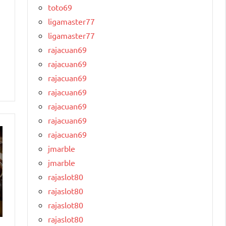
toto69
ligamaster77
ligamaster77
rajacuan69
rajacuan69
rajacuan69
rajacuan69
rajacuan69
rajacuan69
rajacuan69
jmarble
jmarble
rajaslot80
rajaslot80
rajaslot80
rajaslot80