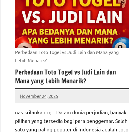
Perbedaan Toto Togel vs Judi Lain dan Mana yang
Lebih Menarik?
Perbedaan Toto Togel vs Judi Lain dan
Mana yang Lebih Menarik?
November 24, 2025
b9awfn0
No
comments
nas-srilanka.org – Dalam dunia perjudian, banyak
pilihan yang tersedia bagi para penggemar. Salah
satu yang paling populer di Indonesia adalah toto