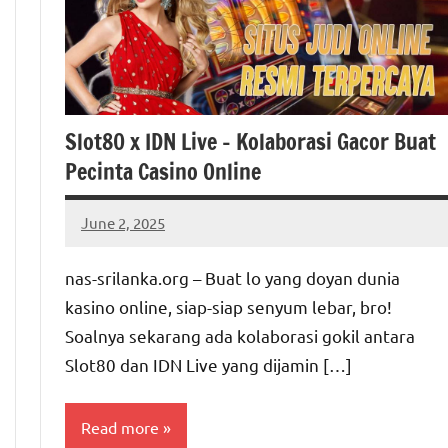
Slot80 x IDN Live – Kolaborasi Gacor Buat
Pecinta Casino Online
June 2, 2025
b9awfn0
No
comments
nas-srilanka.org – Buat lo yang doyan dunia
kasino online, siap-siap senyum lebar, bro!
Soalnya sekarang ada kolaborasi gokil antara
Slot80 dan IDN Live yang dijamin […]
Read more