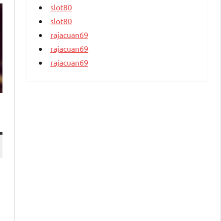
slot80
slot80
rajacuan69
rajacuan69
rajacuan69