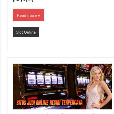
Read more
Slot Online