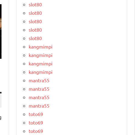
slot80
slot80
slot80
slot80
slot80
kangmimpi
kangmimpi
kangmimpi
kangmimpi
mantra55
mantra55
mantra55
mantra55
toto69
g
toto69
toto69