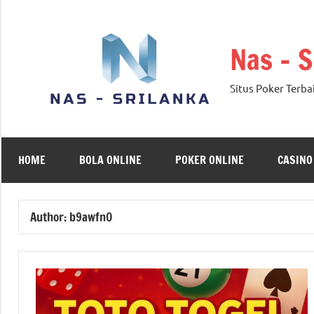
Skip
to
Nas – S
content
Situs Poker Terba
HOME
BOLA ONLINE
POKER ONLINE
CASINO
Author:
b9awfn0