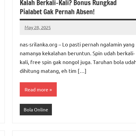
Kalah Berkali-Kali? Bonus Rungkad
Pialabet Gak Pernah Absen!
May 28, 2025
b9awfn0
No
comments
nas-srilanka.org – Lo pasti pernah ngalamin yang
namanya kekalahan beruntun. Spin udah berkali-
kali, free spin gak nongol juga. Taruhan bola uda
dihitung matang, eh tim […]
Read more
Bola Online