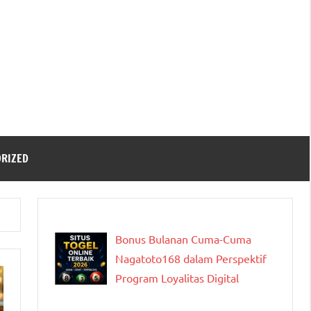
RIZED
Bonus Bulanan Cuma-Cuma
Nagatoto168 dalam Perspektif
Program Loyalitas Digital