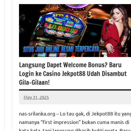
Langsung Dapet Welcome Bonus? Baru
Login ke Casino Jekpot88 Udah Disambut
Gila-Gilaan!
May 31, 2025
b9awfn0
No
comments
nas-srilanka.org – Lo tau gak, di Jekpot88 itu yan
namanya “first impression” bukan cuma manis di
kata-kata, tapi langsung dikasih bukti nyata. Baru