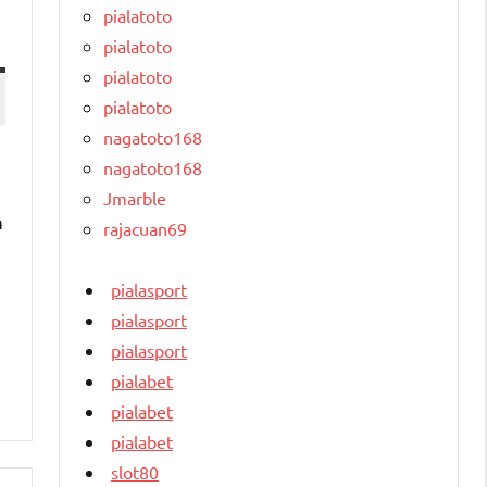
pialatoto
pialatoto
pialatoto
pialatoto
nagatoto168
nagatoto168
Jmarble
h
rajacuan69
pialasport
pialasport
pialasport
pialabet
pialabet
pialabet
slot80