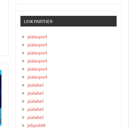
LINK PARTNER
pialasport
pialasport
pialasport
pialasport
pialasport
pialasport
pialabet
pialabet
pialabet
pialabet
pialabet
jekpot88