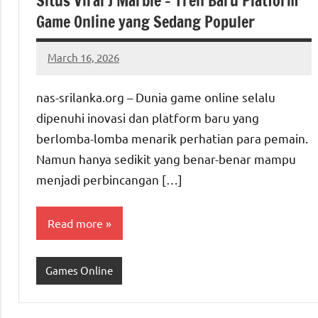
Situs Viral J Marble – Tren Baru Platform
Game Online yang Sedang Populer
March 16, 2026
b9awfn0
nas-srilanka.org – Dunia game online selalu
dipenuhi inovasi dan platform baru yang
berlomba-lomba menarik perhatian para pemain.
Namun hanya sedikit yang benar-benar mampu
menjadi perbincangan […]
Read more
Games Online