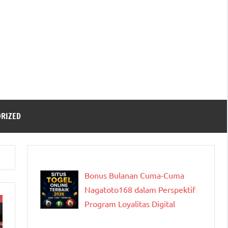
RIZED
Bonus Bulanan Cuma-Cuma
Nagatoto168 dalam Perspektif
Program Loyalitas Digital