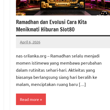
Ramadhan dan Evolusi Cara Kita
Menikmati Hiburan Slot80
April 6, 2026
b9awfn0
nas-srilanka.org – Ramadhan selalu menjadi
momen istimewa yang membawa perubahan
dalam rutinitas sehari-hari. Aktivitas yang
biasanya berlangsung siang hari beralih ke
malam, menciptakan ruang baru […]
Read more