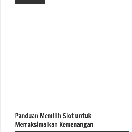
Panduan Memilih Slot untuk
Memaksimalkan Kemenangan