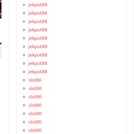
jekpot88
jekpot88
jekpot88
jekpot88
jekpot88
jekpot88
jekpot88
jekpot88
jekpot88
slot80
slot80
slot80
slot80
slot80
slot80
slot80