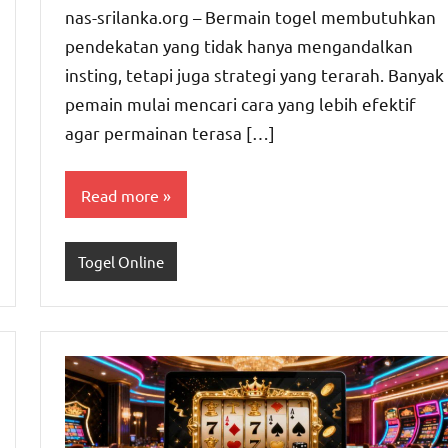
nas-srilanka.org – Bermain togel membutuhkan
pendekatan yang tidak hanya mengandalkan
insting, tetapi juga strategi yang terarah. Banyak
pemain mulai mencari cara yang lebih efektif
agar permainan terasa […]
Read more
Togel Online