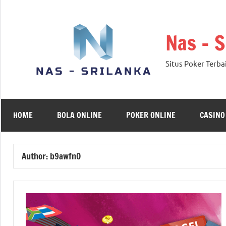
Skip
to
Nas – S
content
Situs Poker Terba
HOME
BOLA ONLINE
POKER ONLINE
CASINO
Author:
b9awfn0