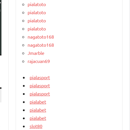
pialatoto
pialatoto
pialatoto
pialatoto
nagatoto168
nagatoto168
Jmarble
rajacuan69
pialasport
pialasport
pialasport
pialabet
pialabet
pialabet
slot80
i