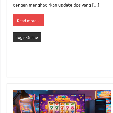
dengan menghadirkan update tips yang […]
Read more
Togel Online