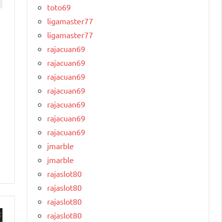
toto69
ligamaster77
ligamaster77
rajacuan69
rajacuan69
rajacuan69
rajacuan69
rajacuan69
rajacuan69
rajacuan69
jmarble
jmarble
rajaslot80
rajaslot80
rajaslot80
rajaslot80