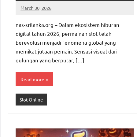
March 30, 2026
b9awfn0
nas-srilanka.org – Dalam ekosistem hiburan
digital tahun 2026, permainan slot telah
berevolusi menjadi fenomena global yang
memikat jutaan pemain. Sensasi visual dari
gulungan yang berputar, […]
Read more
Slot Online