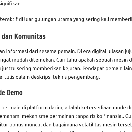
ignifikan.
nteraktif di luar gulungan utama yang sering kali memberi
an dan Komunitas
informasi dari sesama pemain. Di era digital, ulasan j
angat mudah ditemukan. Cari tahu apakah sebuah mesin di
 justru sering memberikan kejutan. Pendapat pemain la
tertulis dalam deskripsi teknis pengembang.
ode Demo
 bermain di platform daring adalah ketersediaan mode d
 memahami mekanisme permainan tanpa risiko finansial. 
tur bonus muncul dan bagaimana volatilitas mesin tersebu