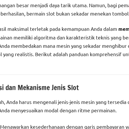
ngan besar menjadi daya tarik utama. Namun, bagi pemai
erhasilan, bermain slot bukan sekadar menekan tombol “
asil maksimal terletak pada kemampuan Anda dalam
memi
ainan memiliki algoritma dan karakteristik teknis yang b
u Anda membedakan mana mesin yang sekadar menghibur
 yang realistis. Berikut adalah panduan komprehensif 
si dan Mekanisme Jenis Slot
, Anda harus mengenali jenis-jenis mesin yang tersedia di
Anda menyesuaikan modal dengan ritme permainan.
Menawarkan kesederhanaan dengan garis pembayaran yan