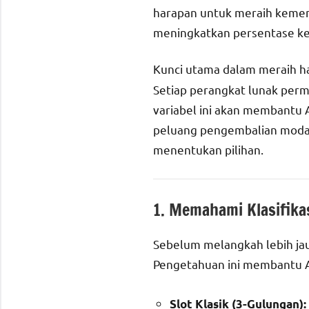
harapan untuk meraih kemena
meningkatkan persentase keb
Kunci utama dalam meraih h
Setiap perangkat lunak perm
variabel ini akan membant
peluang pengembalian modal
menentukan pilihan.
1. Memahami Klasifika
Sebelum melangkah lebih jauh
Pengetahuan ini membantu 
Slot Klasik (3-Gulungan):