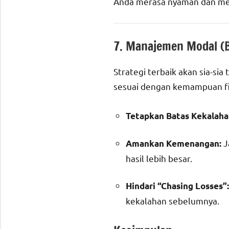
Anda merasa nyaman dan me
7. Manajemen Modal (B
Strategi terbaik akan sia-s
sesuai dengan kemampuan fi
Tetapkan Batas Kekalaha
J
Amankan Kemenangan:
hasil lebih besar.
Hindari “Chasing Losses”:
kekalahan sebelumnya.