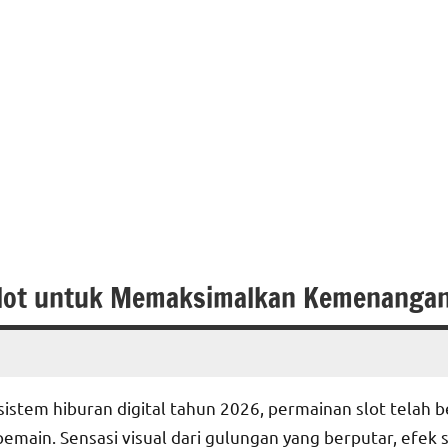
lot untuk Memaksimalkan Kemenanga
istem hiburan digital tahun 2026, permainan slot telah 
emain. Sensasi visual dari gulungan yang berputar, efek s