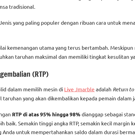
sa tradisional.
Jenis yang paling populer dengan ribuan cara untuk mena
ilai kemenangan utama yang terus bertambah. Meskipun m
uhkan taruhan maksimal dan memiliki tingkat kesulitan yan
ngembalian (RTP)
valid dalam memilih mesin di
Live Jmarble
adalah
Return to
tal taruhan yang akan dikembalikan kepada pemain dalam 
engan
dianggap sebagai stan
RTP di atas 95% hingga 98%
h baik. Semakin tinggi angka RTP, semakin kecil margin 
ng Anda untuk mempertahankan saldo dalam durasi bermai