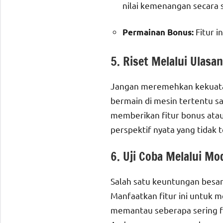
nilai kemenangan secara s
Fitur i
Permainan Bonus:
5. Riset Melalui Ulas
Jangan meremehkan kekuatan 
bermain di mesin tertentu s
memberikan fitur bonus atau
perspektif nyata yang tidak 
6. Uji Coba Melalui M
Salah satu keuntungan besar
Manfaatkan fitur ini untuk
memantau seberapa sering fi