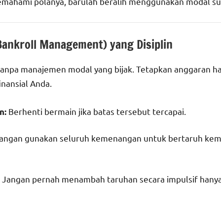
mahami polanya, barulah beralih menggunakan modal s
ankroll Management) yang Disiplin
ia tanpa manajemen modal yang bijak. Tetapkan anggaran h
nansial Anda.
Berhenti bermain jika batas tersebut tercapai.
n:
angan gunakan seluruh kemenangan untuk bertaruh kem
Jangan pernah menambah taruhan secara impulsif hanya