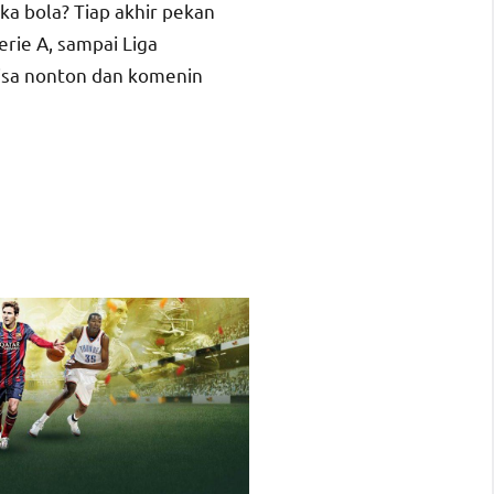
ka bola? Tiap akhir pekan
erie A, sampai Liga
isa nonton dan komenin