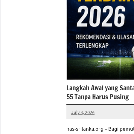
Langkah Awal yang Sant
55 Tanpa Harus Pusing
July 3, 2026
b9awfn0
nas-srilanka.org – Bagi pemul