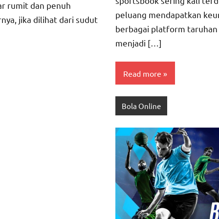
sportsbook sering kali ter
r rumit dan penuh
peluang mendapatkan keu
a, jika dilihat dari sudut
berbagai platform taruhan 
menjadi […]
Read more
Bola Online