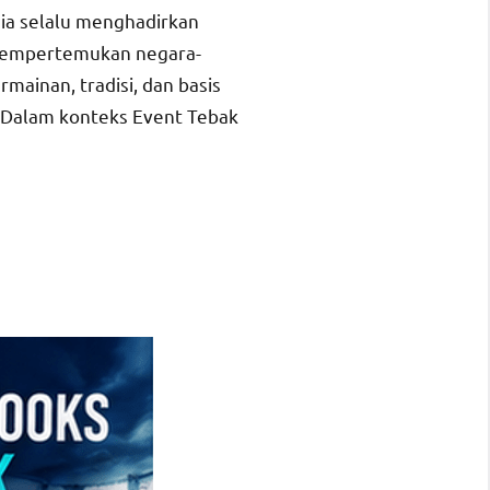
unia selalu menghadirkan
mempertemukan negara-
mainan, tradisi, dan basis
Dalam konteks Event Tebak