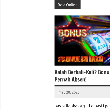
Bola Online
Kalah Berkali-Kali? Bon
Pernah Absen!
May 28, 2025
b9awfn0
No
comments
nas-srilanka.org – Lo pasti 