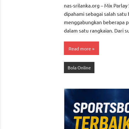
nas-srilanka.org – Mix Parla
dipahami sebagai salah satu
menggabungkan beberapa pr
dalam satu rangkaian. Dari s
Read more
Bola Online