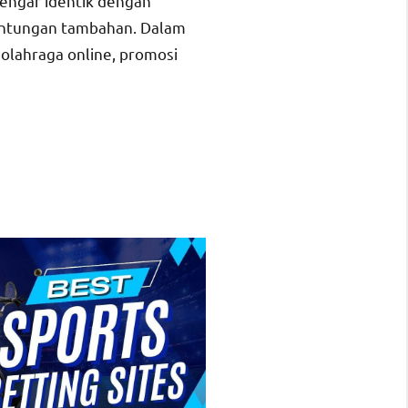
dengar identik dengan
ntungan tambahan. Dalam
olahraga online, promosi