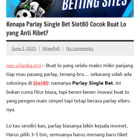
Kenapa Parlay Single Bet Slot80 Cocok Buat Lo
yang Anti Ribet?
June 2, 2025
b9awfn0
No comments
nas-srilanka.org
– Buat lo yang selalu males mikir panjang
tiap mau pasang parlay, tenang bro… sekarang udah ada
solusinya di
Slot80
: namanya
Parlay Single Bet
. Ini
bukan cuma fitur biasa, tapi bener-bener inovasi buat lo
yang pengen main simpel tapi tetap berasa parlay vibes-
nya.
Lo tau sendiri kan, parlay biasanya bikin kepala mumet.
Harus pilih 3-5 tim, semuanya harus menang baru tiket