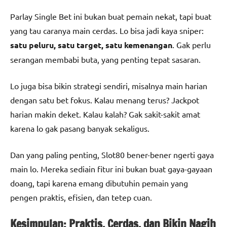
Parlay Single Bet ini bukan buat pemain nekat, tapi buat
yang tau caranya main cerdas. Lo bisa jadi kaya sniper:
satu peluru, satu target, satu kemenangan
. Gak perlu
serangan membabi buta, yang penting tepat sasaran.
Lo juga bisa bikin strategi sendiri, misalnya main harian
dengan satu bet fokus. Kalau menang terus? Jackpot
harian makin deket. Kalau kalah? Gak sakit-sakit amat
karena lo gak pasang banyak sekaligus.
Dan yang paling penting, Slot80 bener-bener ngerti gaya
main lo. Mereka sediain fitur ini bukan buat gaya-gayaan
doang, tapi karena emang dibutuhin pemain yang
pengen praktis, efisien, dan tetep cuan.
Kesimpulan: Praktis, Cerdas, dan Bikin Nagih