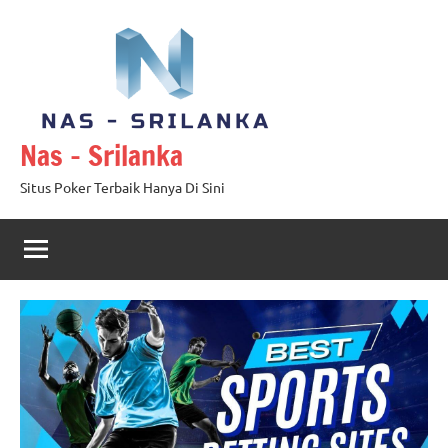
Skip
to
content
Nas – Srilanka
Situs Poker Terbaik Hanya Di Sini