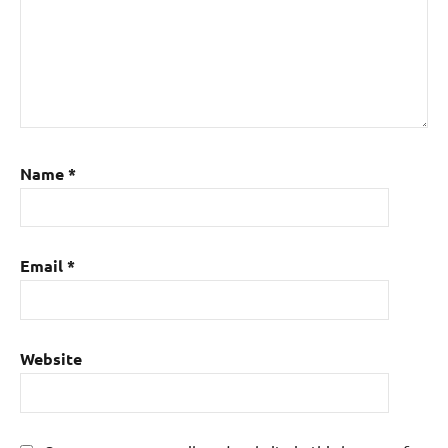
Name
*
Email
*
Website