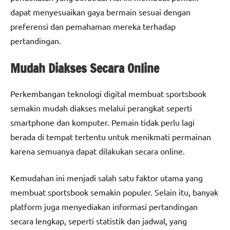
dapat menyesuaikan gaya bermain sesuai dengan
preferensi dan pemahaman mereka terhadap
pertandingan.
Mudah Diakses Secara Online
Perkembangan teknologi digital membuat sportsbook
semakin mudah diakses melalui perangkat seperti
smartphone dan komputer. Pemain tidak perlu lagi
berada di tempat tertentu untuk menikmati permainan
karena semuanya dapat dilakukan secara online.
Kemudahan ini menjadi salah satu faktor utama yang
membuat sportsbook semakin populer. Selain itu, banyak
platform juga menyediakan informasi pertandingan
secara lengkap, seperti statistik dan jadwal, yang