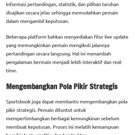
Informasi pertandingan, statistik, dan pilihan taruhan
disajikan secara jelas sehingga memudahkan pemain
dalam mengambil keputusan.
Beberapa platform bahkan menyediakan fitur live update
yang memungkinkan pemain mengikuti jalannya
pertandingan secara langsung. Hal ini menambah
pengalaman bermain menjadi lebih interaktif dan real-
time.
Mengembangkan Pola Pikir Strategis
Sportsbook juga dapat membantu mengembangkan pola
pikir strategis. Pemain dituntut untuk
mempertimbangkan berbagai kemungkinan sebelum
membuat keputusan. Proses ini melatih kemampuan