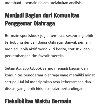
membantu pemain dalam melakukan analisis.
Menjadi Bagian dari Komunitas
Penggemar Olahraga
Bermain sportsbook juga membuat seseorang lebih
terhubung dengan dunia olahraga. Banyak pemain
menjadi lebih aktif mengikuti berita, statistik, dan
perkembangan tim favorit mereka.
Selain itu, sportsbook sering menjadi bagian dari
komunitas penggemar olahraga yang memiliki minat
serupa. Hal ini menciptakan rasa kebersamaan dan
diskusi yang lebih hidup seputar pertandingan.
Fleksibilitas Waktu Bermain