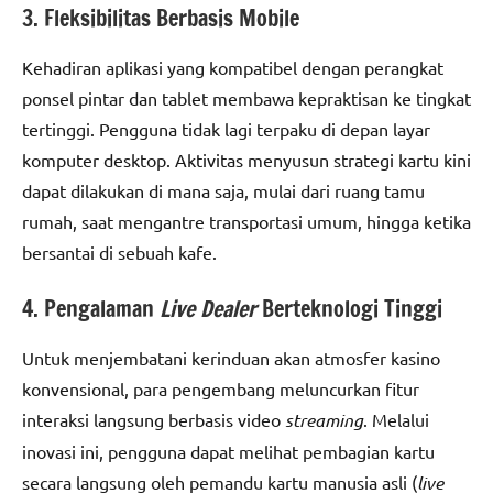
3. Fleksibilitas Berbasis Mobile
Kehadiran aplikasi yang kompatibel dengan perangkat
ponsel pintar dan tablet membawa kepraktisan ke tingkat
tertinggi. Pengguna tidak lagi terpaku di depan layar
komputer desktop. Aktivitas menyusun strategi kartu kini
dapat dilakukan di mana saja, mulai dari ruang tamu
rumah, saat mengantre transportasi umum, hingga ketika
bersantai di sebuah kafe.
4. Pengalaman
Live Dealer
Berteknologi Tinggi
Untuk menjembatani kerinduan akan atmosfer kasino
konvensional, para pengembang meluncurkan fitur
interaksi langsung berbasis video
streaming
. Melalui
inovasi ini, pengguna dapat melihat pembagian kartu
secara langsung oleh pemandu kartu manusia asli (
live