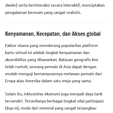
dealer
) serta berinteraksi secara interaktif, menciptakan
pengalaman bermain yang sangat realistis.
Kenyamanan, Kecepatan, dan Akses global
Faktor utama yang mendorong popularitas platform
kartu virtual ini adalah tingkat kenyamanan dan
aksesibilitas yang ditawarkan. Batasan geografis kini
telah runtuh; seorang pemain di Asia dapat dengan
mudah menguji kemampuannya melawan pemain dari
Eropa atau Amerika dalam satu meja yang sama.
Selain itu, inklusivitas ekonomi juga menjadi daya tarik
tersendiri. Tersedianya berbagai tingkat nilai partisipasi
(
buy-in
), mulai dari nominal yang sangat terjangkau