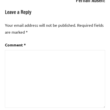
Pernah Absen!
Leave a Reply
Your email address will not be published.
Required fields
are marked
*
Comment
*