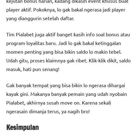
kejutan bonus harian, kadang dikasih event khusus buat
player aktif. Pokoknya, lo gak bakal ngerasa jadi player
yang dianggurin setelah daftar.
Tim Pialabet juga aktif banget kasih info soal bonus atau
program loyalitas baru. Jadi lo gak bakal ketinggalan
momen penting yang bisa bikin saldo lo makin tebel.
Udah gitu, proses klaimnya gak ribet. Klik-klik dikit, saldo
masuk, hati pun senang!
Gak banyak tempat yang bisa bikin lo ngerasa dihargai
kayak gini. Makanya banyak pemain yang udah nyobain
Pialabet, akhirnya susah move on. Karena sekali
ngerasain dimanja terus, ya nagih bro!
Kesimpulan