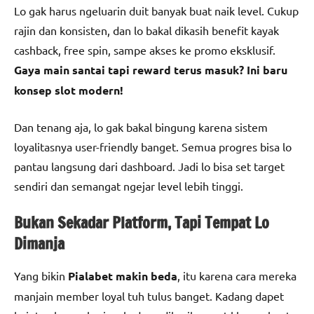
Lo gak harus ngeluarin duit banyak buat naik level. Cukup
rajin dan konsisten, dan lo bakal dikasih benefit kayak
cashback, free spin, sampe akses ke promo eksklusif.
Gaya main santai tapi reward terus masuk? Ini baru
konsep slot modern!
Dan tenang aja, lo gak bakal bingung karena sistem
loyalitasnya user-friendly banget. Semua progres bisa lo
pantau langsung dari dashboard. Jadi lo bisa set target
sendiri dan semangat ngejar level lebih tinggi.
Bukan Sekadar Platform, Tapi Tempat Lo
Dimanja
Yang bikin
Pialabet makin beda
, itu karena cara mereka
manjain member loyal tuh tulus banget. Kadang dapet