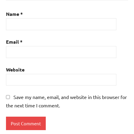
Name
*
Email
*
Website
Save my name, email, and website in this browser for
the next time I comment.