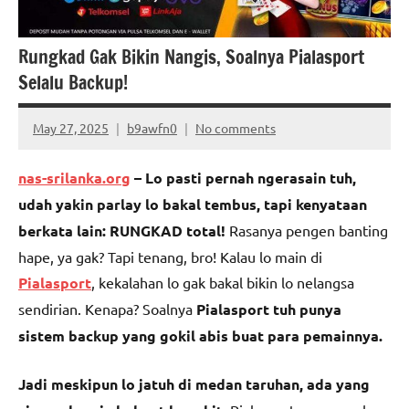
Rungkad Gak Bikin Nangis, Soalnya Pialasport
Selalu Backup!
May 27, 2025
b9awfn0
No comments
nas-srilanka.org
– Lo pasti pernah ngerasain tuh,
udah yakin parlay lo bakal tembus, tapi kenyataan
berkata lain: RUNGKAD total!
Rasanya pengen banting
hape, ya gak? Tapi tenang, bro! Kalau lo main di
Pialasport
, kekalahan lo gak bakal bikin lo nelangsa
sendirian. Kenapa? Soalnya
Pialasport tuh punya
sistem backup yang gokil abis buat para pemainnya.
Jadi meskipun lo jatuh di medan taruhan, ada yang