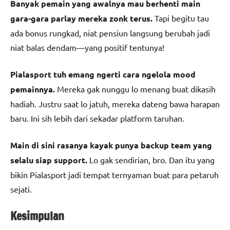
Banyak pemain yang awalnya mau berhenti main
gara-gara parlay mereka zonk terus.
Tapi begitu tau
ada bonus rungkad, niat pensiun langsung berubah jadi
niat balas dendam—yang positif tentunya!
Pialasport tuh emang ngerti cara ngelola mood
pemainnya.
Mereka gak nunggu lo menang buat dikasih
hadiah. Justru saat lo jatuh, mereka dateng bawa harapan
baru. Ini sih lebih dari sekadar platform taruhan.
Main di sini rasanya kayak punya backup team yang
selalu siap support.
Lo gak sendirian, bro. Dan itu yang
bikin Pialasport jadi tempat ternyaman buat para petaruh
sejati.
Kesimpulan