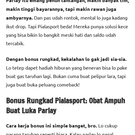
Parlay itu emang penuh tantangan, makin banyak tim,
makin tinggi bayarannya, tapi makin rawan juga
ambyarnya.
Dan pas udah rontok, mental lo juga kadang
ikut drop. Tapi Pialasport beda! Mereka punya solusi kece
yang bisa bikin lo bangkit meski hati dan saldo udah
tercabik.
Dengan bonus rungkad, kekalahan lo gak jadi sia-sia.
Lo tetep dapet hadiah hiburan yang beneran bisa lo pake
buat gas taruhan lagi. Bukan cuma buat pelipur lara, tapi
juga buat buka peluang comeback!
Bonus Rungkad Pialasport: Obat Ampuh
Buat Luka Parlay
Cara kerja bonus ini simple banget, bro.
Lo cukup
pasang taruhan seperti biasa. Kalau parlay lo gagal,