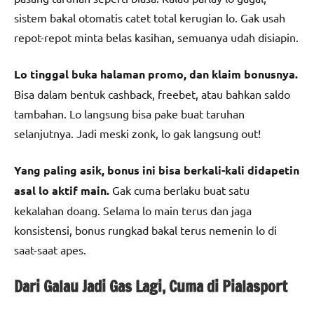
sistem bakal otomatis catet total kerugian lo. Gak usah
repot-repot minta belas kasihan, semuanya udah disiapin.
Lo tinggal buka halaman promo, dan klaim bonusnya.
Bisa dalam bentuk cashback, freebet, atau bahkan saldo
tambahan. Lo langsung bisa pake buat taruhan
selanjutnya. Jadi meski zonk, lo gak langsung out!
Yang paling asik, bonus ini bisa berkali-kali didapetin
asal lo aktif main.
Gak cuma berlaku buat satu
kekalahan doang. Selama lo main terus dan jaga
konsistensi, bonus rungkad bakal terus nemenin lo di
saat-saat apes.
Dari Galau Jadi Gas Lagi, Cuma di Pialasport