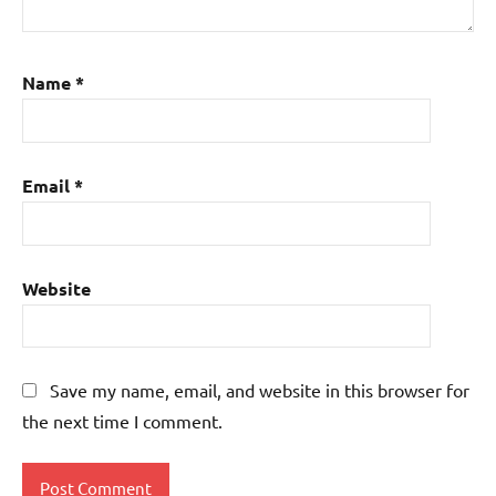
Name
*
Email
*
Website
Save my name, email, and website in this browser for
the next time I comment.