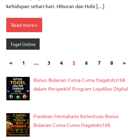
kehidupan sehari-hari. Hiburan dan Hobi […]
Read more
Togel Online
Posts
Previous
Next
«
1
…
3
4
5
6
7
8
»
pagination
Posts
Posts
Bonus Bulanan Cuma-Cuma Nagatoto168
dalam Perspektif Program Loyalitas Digital
Panduan Memahami Ketentuan Bonus
Bulanan Cuma-Cuma Nagatoto168