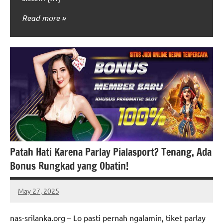
Read more
Patah Hati Karena Parlay Pialasport? Tenang, Ada
Bonus Rungkad yang Obatin!
May 27, 2025
b9awfn0
No
comments
nas-srilanka.org – Lo pasti pernah ngalamin, tiket parlay