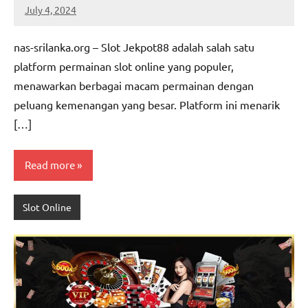
July 4, 2024
b9awfn0
No
comments
nas-srilanka.org – Slot Jekpot88 adalah salah satu
platform permainan slot online yang populer,
menawarkan berbagai macam permainan dengan
peluang kemenangan yang besar. Platform ini menarik
[…]
Read more
Slot Online