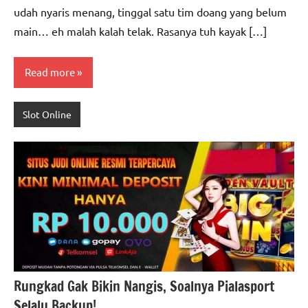
udah nyaris menang, tinggal satu tim doang yang belum
main… eh malah kalah telak. Rasanya tuh kayak […]
Read more
Slot Online
Rungkad Gak Bikin Nangis, Soalnya Pialasport
Selalu Backup!