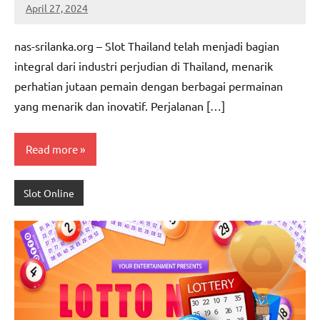
April 27, 2024
b9awfn0
No
comments
nas-srilanka.org – Slot Thailand telah menjadi bagian
integral dari industri perjudian di Thailand, menarik
perhatian jutaan pemain dengan berbagai permainan
yang menarik dan inovatif. Perjalanan […]
Read more
Slot Online