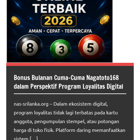
Bonus Bulanan Cuma-Cuma Nagatoto168
dalam Perspektif Program Loyalitas Digital
nas-srilanka.org – Dalam ekosistem digital,
program loyalitas tidak lagi terbatas pada kartu
anggota, pengumpulan stempel, atau potongan
harga di toko fisik. Platform daring memanfaatkan
sistem […]