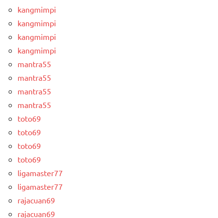
kangmimpi
kangmimpi
kangmimpi
kangmimpi
mantra55
mantra55
mantra55
mantra55
toto69
toto69
toto69
toto69
ligamaster77
ligamaster77
rajacuan69
rajacuan69