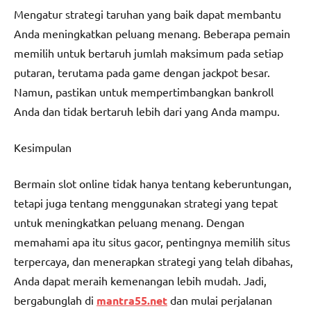
Mengatur strategi taruhan yang baik dapat membantu
Anda meningkatkan peluang menang. Beberapa pemain
memilih untuk bertaruh jumlah maksimum pada setiap
putaran, terutama pada game dengan jackpot besar.
Namun, pastikan untuk mempertimbangkan bankroll
Anda dan tidak bertaruh lebih dari yang Anda mampu.
Kesimpulan
Bermain slot online tidak hanya tentang keberuntungan,
tetapi juga tentang menggunakan strategi yang tepat
untuk meningkatkan peluang menang. Dengan
memahami apa itu situs gacor, pentingnya memilih situs
terpercaya, dan menerapkan strategi yang telah dibahas,
Anda dapat meraih kemenangan lebih mudah. Jadi,
bergabunglah di
mantra55.net
dan mulai perjalanan