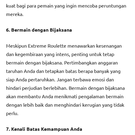
kuat bagi para pemain yang ingin mencoba peruntungan
mereka.
6. Bermain dengan Bijaksana
Meskipun Extreme Roulette menawarkan kesenangan
dan kegembiraan yang intens, penting untuk tetap
bermain dengan bijaksana. Pertimbangkan anggaran
taruhan Anda dan tetapkan batas berapa banyak yang
siap Anda pertaruhkan. Jangan terbawa emosi dan
hindari perjudian berlebihan. Bermain dengan bijaksana
akan membantu Anda menikmati pengalaman bermain
dengan lebih baik dan menghindari kerugian yang tidak
perlu.
7. Kenali Batas Kemampuan Anda