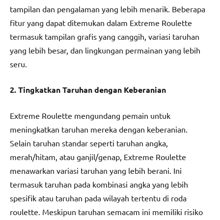
tampilan dan pengalaman yang lebih menarik. Beberapa
fitur yang dapat ditemukan dalam Extreme Roulette
termasuk tampilan grafis yang canggih, variasi taruhan
yang lebih besar, dan lingkungan permainan yang lebih
seru.
2. Tingkatkan Taruhan dengan Keberanian
Extreme Roulette mengundang pemain untuk
meningkatkan taruhan mereka dengan keberanian.
Selain taruhan standar seperti taruhan angka,
merah/hitam, atau ganjil/genap, Extreme Roulette
menawarkan variasi taruhan yang lebih berani. Ini
termasuk taruhan pada kombinasi angka yang lebih
spesifik atau taruhan pada wilayah tertentu di roda
roulette. Meskipun taruhan semacam ini memiliki risiko