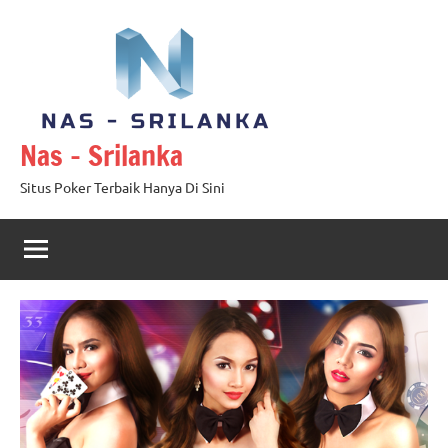
Skip
to
content
Nas – Srilanka
Situs Poker Terbaik Hanya Di Sini