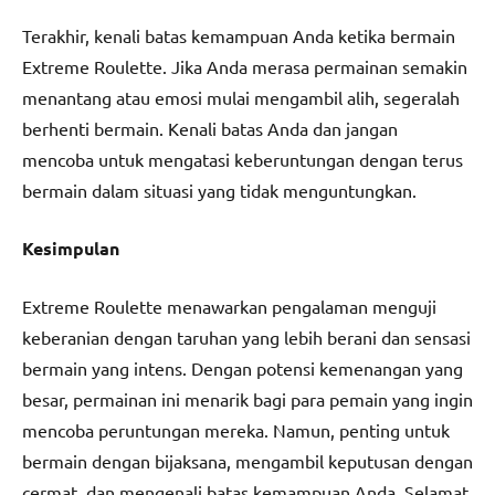
Terakhir, kenali batas kemampuan Anda ketika bermain
Extreme Roulette. Jika Anda merasa permainan semakin
menantang atau emosi mulai mengambil alih, segeralah
berhenti bermain. Kenali batas Anda dan jangan
mencoba untuk mengatasi keberuntungan dengan terus
bermain dalam situasi yang tidak menguntungkan.
Kesimpulan
Extreme Roulette menawarkan pengalaman menguji
keberanian dengan taruhan yang lebih berani dan sensasi
bermain yang intens. Dengan potensi kemenangan yang
besar, permainan ini menarik bagi para pemain yang ingin
mencoba peruntungan mereka. Namun, penting untuk
bermain dengan bijaksana, mengambil keputusan dengan
cermat, dan mengenali batas kemampuan Anda. Selamat