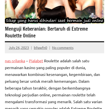
Menguji Keberanian: Bertaruh di Extreme
Roulette Online
July 26, 2023
b9awfn0
No comments
nas-srilanka
–
Pialabet
Roulette adalah salah satu
permainan kasino yang paling populer di dunia,
menawarkan kombinasi kesenangan, kegembiraan, dan
peluang besar untuk meraih kemenangan. Dalam
beberapa tahun terakhir, dengan berkembangnya
teknologi perjudian online, permainan roulette telah
mengalami transformasi yang menarik. Salah satu varian
menarik yang semakin populer adalah Extreme Roulette.