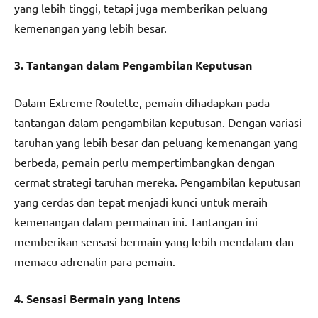
yang lebih tinggi, tetapi juga memberikan peluang
kemenangan yang lebih besar.
3. Tantangan dalam Pengambilan Keputusan
Dalam Extreme Roulette, pemain dihadapkan pada
tantangan dalam pengambilan keputusan. Dengan variasi
taruhan yang lebih besar dan peluang kemenangan yang
berbeda, pemain perlu mempertimbangkan dengan
cermat strategi taruhan mereka. Pengambilan keputusan
yang cerdas dan tepat menjadi kunci untuk meraih
kemenangan dalam permainan ini. Tantangan ini
memberikan sensasi bermain yang lebih mendalam dan
memacu adrenalin para pemain.
4. Sensasi Bermain yang Intens