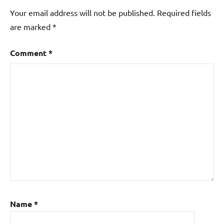
Your email address will not be published.
Required fields
are marked
*
Comment
*
Name
*