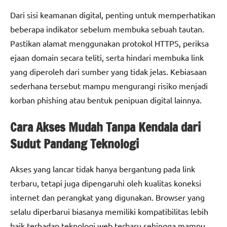
Dari sisi keamanan digital, penting untuk memperhatikan
beberapa indikator sebelum membuka sebuah tautan.
Pastikan alamat menggunakan protokol HTTPS, periksa
ejaan domain secara teliti, serta hindari membuka link
yang diperoleh dari sumber yang tidak jelas. Kebiasaan
sederhana tersebut mampu mengurangi risiko menjadi
korban phishing atau bentuk penipuan digital lainnya.
Cara Akses Mudah Tanpa Kendala dari
Sudut Pandang Teknologi
Akses yang lancar tidak hanya bergantung pada link
terbaru, tetapi juga dipengaruhi oleh kualitas koneksi
internet dan perangkat yang digunakan. Browser yang
selalu diperbarui biasanya memiliki kompatibilitas lebih
baik terhadap teknologi web terbaru sehingga mampu