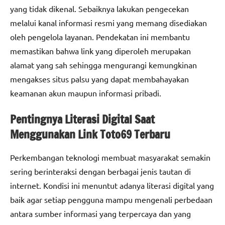
yang tidak dikenal. Sebaiknya lakukan pengecekan
melalui kanal informasi resmi yang memang disediakan
oleh pengelola layanan. Pendekatan ini membantu
memastikan bahwa link yang diperoleh merupakan
alamat yang sah sehingga mengurangi kemungkinan
mengakses situs palsu yang dapat membahayakan
keamanan akun maupun informasi pribadi.
Pentingnya Literasi Digital Saat
Menggunakan Link Toto69 Terbaru
Perkembangan teknologi membuat masyarakat semakin
sering berinteraksi dengan berbagai jenis tautan di
internet. Kondisi ini menuntut adanya literasi digital yang
baik agar setiap pengguna mampu mengenali perbedaan
antara sumber informasi yang terpercaya dan yang