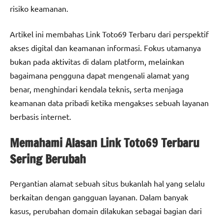
risiko keamanan.
Artikel ini membahas Link Toto69 Terbaru dari perspektif
akses digital dan keamanan informasi. Fokus utamanya
bukan pada aktivitas di dalam platform, melainkan
bagaimana pengguna dapat mengenali alamat yang
benar, menghindari kendala teknis, serta menjaga
keamanan data pribadi ketika mengakses sebuah layanan
berbasis internet.
Memahami Alasan Link Toto69 Terbaru
Sering Berubah
Pergantian alamat sebuah situs bukanlah hal yang selalu
berkaitan dengan gangguan layanan. Dalam banyak
kasus, perubahan domain dilakukan sebagai bagian dari