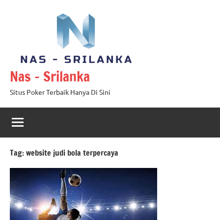
Skip
to
content
Nas – Srilanka
Situs Poker Terbaik Hanya Di Sini
Tag:
website judi bola terpercaya