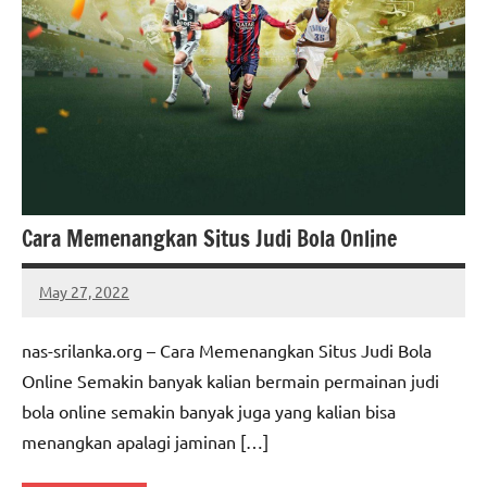
Cara Memenangkan Situs Judi Bola Online
May 27, 2022
bakerstreet
No
comments
nas-srilanka.org – Cara Memenangkan Situs Judi Bola
Online Semakin banyak kalian bermain permainan judi
bola online semakin banyak juga yang kalian bisa
menangkan apalagi jaminan […]