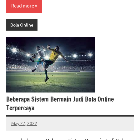
Read more
Bola Online
Beberapa Sistem Bermain Judi Bola Online
Terpercaya
May 27, 2022
bakerstreet
No
comments