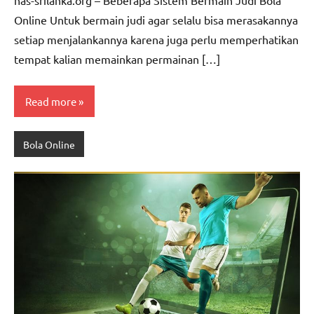
nas-srilanka.org – Beberapa Sistem Bermain Judi Bola
Online Untuk bermain judi agar selalu bisa merasakannya
setiap menjalankannya karena juga perlu memperhatikan
tempat kalian memainkan permainan […]
Read more
Bola Online