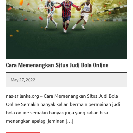
Cara Memenangkan Situs Judi Bola Online
May 27, 2022
bakerstreet
No
comments
nas-srilanka.org – Cara Memenangkan Situs Judi Bola
Online Semakin banyak kalian bermain permainan judi
bola online semakin banyak juga yang kalian bisa
menangkan apalagi jaminan […]