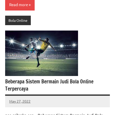
Read more
Bola Online
Beberapa Sistem Bermain Judi Bola Online
Terpercaya
May 27, 2022
bakerstreet
No
comments