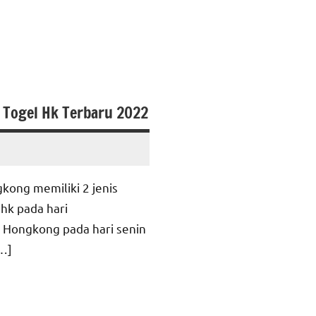
i Togel Hk Terbaru 2022
gkong memiliki 2 jenis
 hk pada hari
 Hongkong pada hari senin
[…]