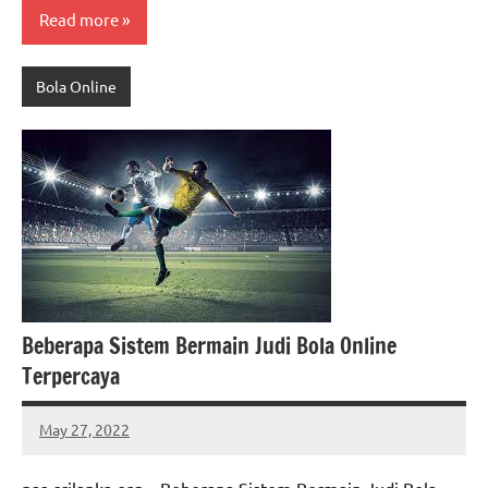
Read more
Bola Online
Beberapa Sistem Bermain Judi Bola Online
Terpercaya
May 27, 2022
bakerstreet
No
comments