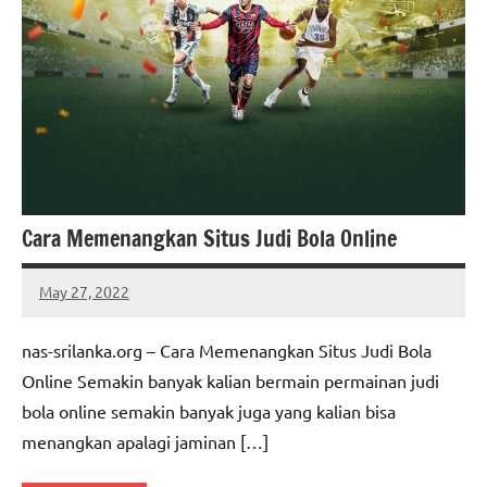
Cara Memenangkan Situs Judi Bola Online
May 27, 2022
bakerstreet
No
comments
nas-srilanka.org – Cara Memenangkan Situs Judi Bola
Online Semakin banyak kalian bermain permainan judi
bola online semakin banyak juga yang kalian bisa
menangkan apalagi jaminan […]