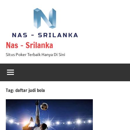
Skip
to
content
Nas – Srilanka
Situs Poker Terbaik Hanya Di Sini
Tag:
daftar judi bola