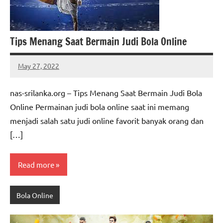
Tips Menang Saat Bermain Judi Bola Online
May 27, 2022
bakerstreet
No
comments
nas-srilanka.org – Tips Menang Saat Bermain Judi Bola
Online Permainan judi bola online saat ini memang
menjadi salah satu judi online favorit banyak orang dan
[…]
Read more
Bola Online