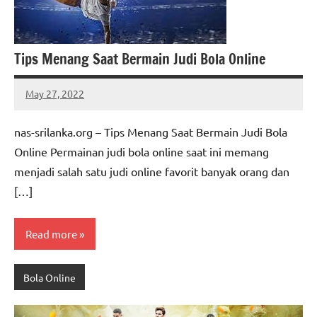
Tips Menang Saat Bermain Judi Bola Online
May 27, 2022
bakerstreet
No
comments
nas-srilanka.org – Tips Menang Saat Bermain Judi Bola
Online Permainan judi bola online saat ini memang
menjadi salah satu judi online favorit banyak orang dan
[…]
Read more
Bola Online