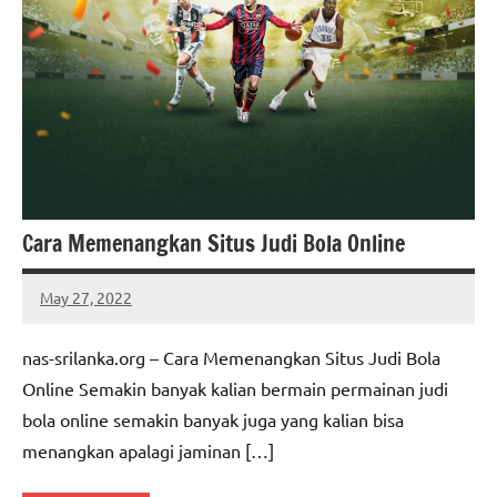
Cara Memenangkan Situs Judi Bola Online
May 27, 2022
bakerstreet
No
comments
nas-srilanka.org – Cara Memenangkan Situs Judi Bola
Online Semakin banyak kalian bermain permainan judi
bola online semakin banyak juga yang kalian bisa
menangkan apalagi jaminan […]