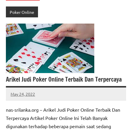
Poker Online
Arikel Judi Poker Online Terbaik Dan Terpercaya
May 24, 2022
bakerstreet
No
comments
nas-srilanka.org – Arikel Judi Poker Online Terbaik Dan
Terpercaya Artikel Poker Online Ini Telah Banyak
digunakan terhadap beberapa pemain saat sedang