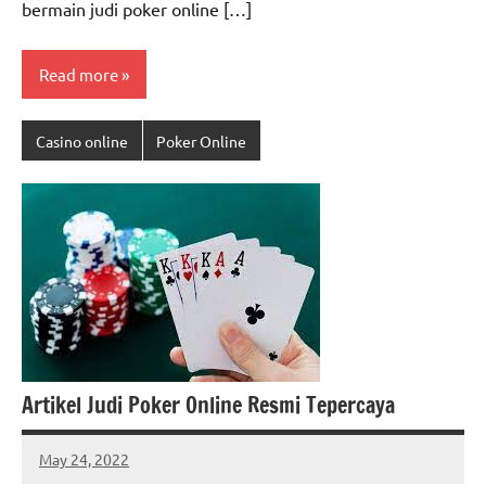
bermain judi poker online […]
Read more
Casino online
Poker Online
Artikel Judi Poker Online Resmi Tepercaya
May 24, 2022
bakerstreet
No