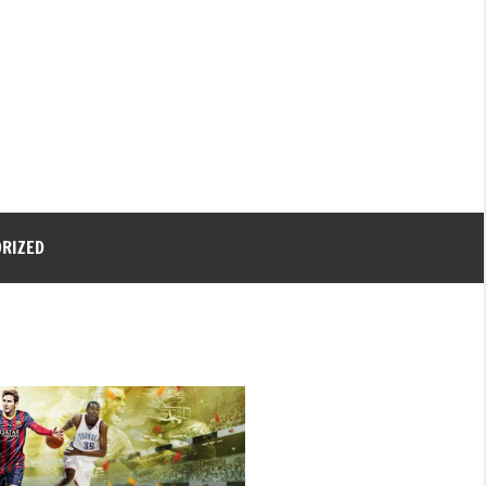
RIZED