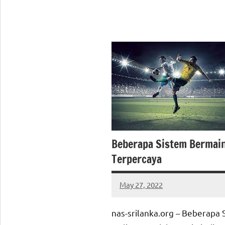
Beberapa Sistem Bermain
Terpercaya
May 27, 2022
bakerstreet
No
comments
nas-srilanka.org – Beberapa 