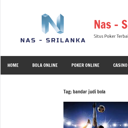
Skip
to
Nas – S
content
Situs Poker Terba
HOME
BOLA ONLINE
POKER ONLINE
CASINO
Tag:
bandar judi bola