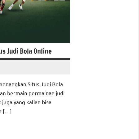
s Judi Bola Online
menangkan Situs Judi Bola
ian bermain permainan judi
 juga yang kalian bisa
n […]