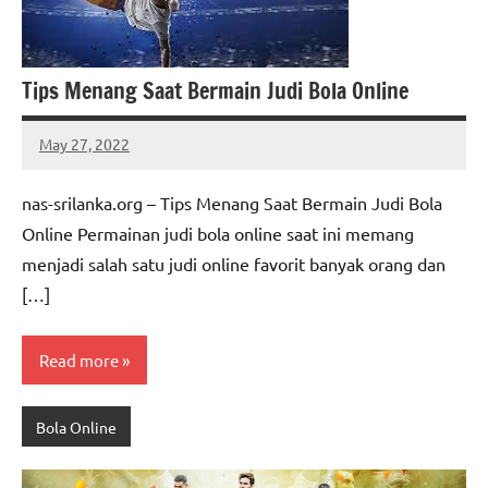
Tips Menang Saat Bermain Judi Bola Online
May 27, 2022
bakerstreet
No
comments
nas-srilanka.org – Tips Menang Saat Bermain Judi Bola
Online Permainan judi bola online saat ini memang
menjadi salah satu judi online favorit banyak orang dan
[…]
Read more
Bola Online