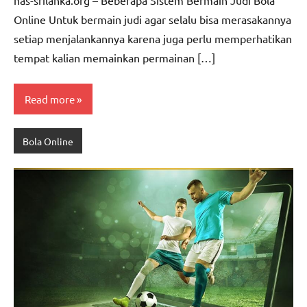
nas-srilanka.org – Beberapa Sistem Bermain Judi Bola
Online Untuk bermain judi agar selalu bisa merasakannya
setiap menjalankannya karena juga perlu memperhatikan
tempat kalian memainkan permainan […]
Read more
Bola Online