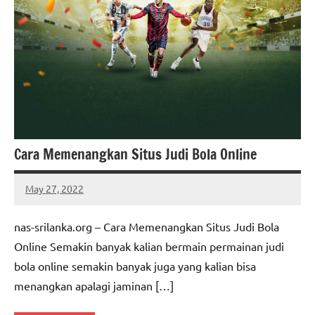
Cara Memenangkan Situs Judi Bola Online
May 27, 2022
bakerstreet
No
comments
nas-srilanka.org – Cara Memenangkan Situs Judi Bola
Online Semakin banyak kalian bermain permainan judi
bola online semakin banyak juga yang kalian bisa
menangkan apalagi jaminan […]