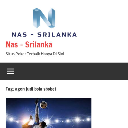
Skip
to
content
Nas – Srilanka
Situs Poker Terbaik Hanya Di Sini
Tag:
agen judi bola sbobet