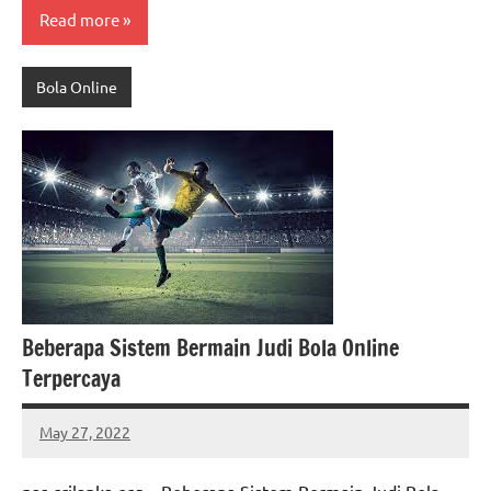
Read more
Bola Online
Beberapa Sistem Bermain Judi Bola Online
Terpercaya
May 27, 2022
bakerstreet
No
comments