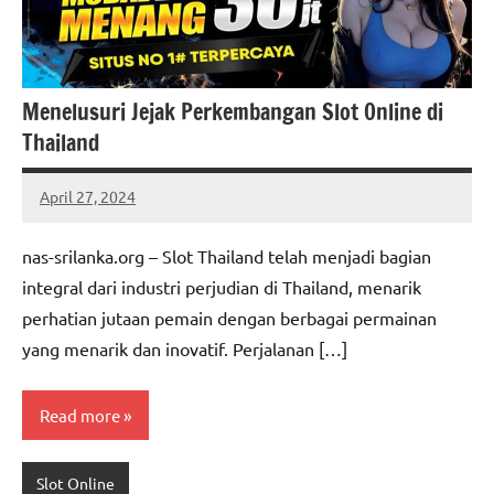
Menelusuri Jejak Perkembangan Slot Online di
Thailand
April 27, 2024
b9awfn0
No
comments
nas-srilanka.org – Slot Thailand telah menjadi bagian
integral dari industri perjudian di Thailand, menarik
perhatian jutaan pemain dengan berbagai permainan
yang menarik dan inovatif. Perjalanan […]
Read more
Slot Online