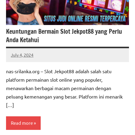
Keuntungan Bermain Slot Jekpot88 yang Perlu
Anda Ketahui
July 4, 2024
b9awfn0
No
comments
nas-srilanka.org – Slot Jekpot88 adalah salah satu
platform permainan slot online yang populer,
menawarkan berbagai macam permainan dengan
peluang kemenangan yang besar. Platform ini menarik
[…]
Read more